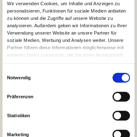
Bleiben Sie auf dem
Wir verwenden Cookies, um Inhalte und Anzeigen zu
personalisieren, Funktionen für soziale Medien anbieten
Laufenden!
zu können und die Zugriffe auf unsere Website zu
analysieren. Außerdem geben wir Informationen zu Ihrer
Verwendung unserer Website an unsere Partner für
soziale Medien, Werbung und Analysen weiter. Unsere
Wir informieren Sie gerne über die Produkte aus
Partner führen diese Informationen möglicherweise mit
unserer Backstube, Aktionen, Themenabende und
weiteren Daten zusammen, die Sie ihnen bereitgestellt
Veranstaltungen. Und natürlich auch über alle
haben oder die sie im Rahmen Ihrer Nutzung der Dienste
Neuigkeiten rund um unser neues Lokal derBartl.
gesammelt haben.
Einwilligungsauswahl
Notwendig
Präferenzen
Ich akzeptiere die
Datenschutzerklärung
*
Statistiken
Marketing